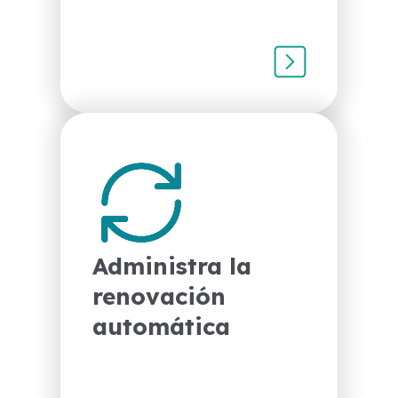
Activa o desactiva
la renovación
automática
cuando quieras en
24móvil y 24online,
Administra la
mientras tu
renovación
inversión esté
activa.
automática