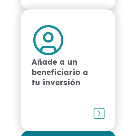
Facilita el acceso
a tus fondos
incluyendo a un
beneficiario. En
caso de algún
imprevisto, podrá
acceder a los
fondos cuando lo
Añade a un
necesite.*
beneficiario a
tu inversión
*El beneficiario debe ser
cliente Banco Bolivariano.