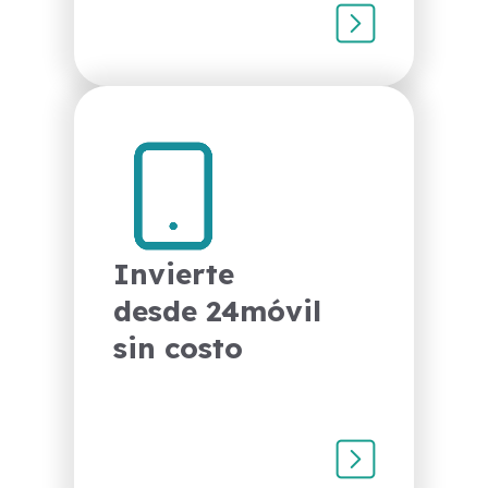
Comienza a
invertir desde
$100, con un
mínimo de 31 días
Invierte
plazo.
desde 24móvil
sin costo