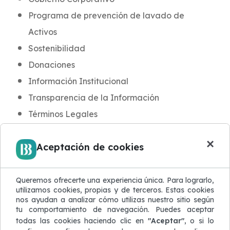
Programa de prevención de lavado de
Activos
Sostenibilidad
Donaciones
Información Institucional
Transparencia de la Información
Términos Legales
INFORMACIÓN PARA CLIENTES
×
Aceptación de cookies
Noticias y Novedades
Aula BB
Blog de Seguridad
Queremos ofrecerte una experiencia única. Para lograrlo,
utilizamos cookies, propias y de terceros. Estas cookies
Protección de Datos
nos ayudan a analizar cómo utilizas nuestro sitio según
tu comportamiento de navegación. Puedes aceptar
Atención al Cliente
todas las cookies haciendo clic en
"Aceptar"
, o si lo
Quejas y Reclamaciones