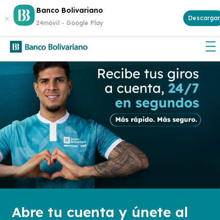
Abre tu cuenta
Aplican
Banco Bolivariano
¡Gana $500 cada semana!
y participa.
Descargar
términos y condiciones
24móvil -
Google Play
Abre tu cuenta y únete al