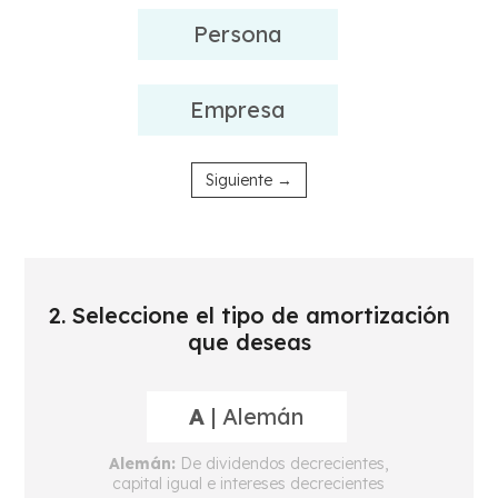
Persona
Empresa
Siguiente →
2. Seleccione el tipo de amortización
que deseas
A
| Alemán
Alemán:
De dividendos decrecientes,
capital igual e intereses decrecientes