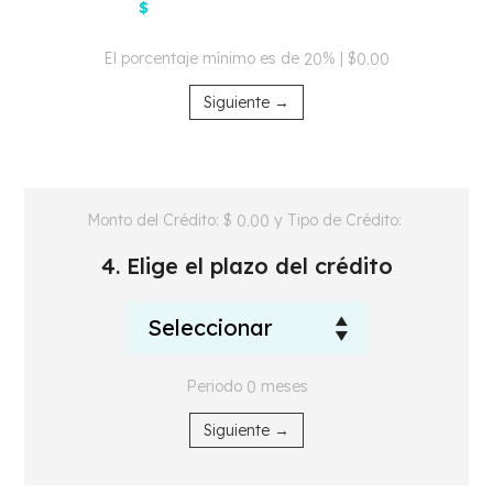
$
El porcentaje mínimo es de
% | $
20
0.00
Siguiente →
Monto del Crédito: $
y Tipo de Crédito:
0.00
4. Elige el plazo del crédito
Periodo
meses
0
Siguiente →