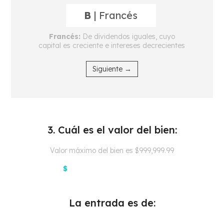
B
| Francés
Francés:
De dividendos iguales, cuyo
capital es creciente e intereses decrecientes
Siguiente →
3. Cuál es el valor del bien:
Valor máximo del bien es $999,999.99
$
La entrada es de: