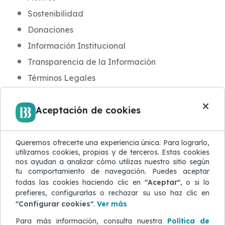
Sostenibilidad
Donaciones
Información Institucional
Transparencia de la Información
Términos Legales
INFORMACIÓN PARA CLIENTES
×
Aceptación de cookies
Noticias y Novedades
Aula BB
Blog de Seguridad
Queremos ofrecerte una experiencia única. Para lograrlo,
utilizamos cookies, propias y de terceros. Estas cookies
Protección de Datos
nos ayudan a analizar cómo utilizas nuestro sitio según
tu comportamiento de navegación. Puedes aceptar
Atención al Cliente
todas las cookies haciendo clic en
"Aceptar"
, o si lo
Quejas y Reclamaciones
prefieres, configurarlas o rechazar su uso haz clic en
"Configurar cookies"
.
Ver más
Defensor del Cliente
Para más información, consulta nuestra
Política de
ACERCA DEL SITIO WEB