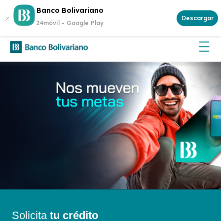
Abre tu cuenta
Aplican
Banco Bolivariano
¡Gana $500 cada semana!
y participa.
Descargar
términos y condiciones
24móvil -
Google Play
Solicita
tu crédito