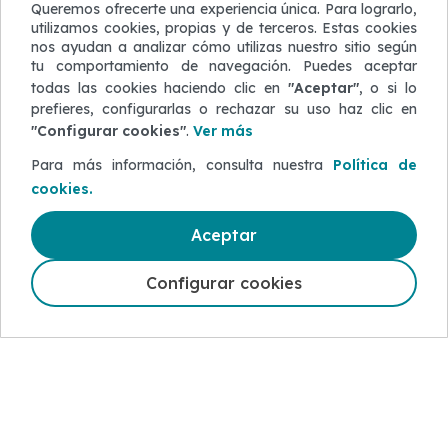
Queremos ofrecerte una experiencia única. Para lograrlo,
utilizamos cookies, propias y de terceros. Estas cookies
nos ayudan a analizar cómo utilizas nuestro sitio según
tu comportamiento de navegación. Puedes aceptar
todas las cookies haciendo clic en
"Aceptar"
, o si lo
prefieres, configurarlas o rechazar su uso haz clic en
"Configurar cookies"
.
Ver más
5-50 50 50
Para más información, consulta nuestra
Política de
cookies.
Guayaquil: (04) 230-5000
Quito: (02) 393-5000
Aceptar
Cuenca: (07) 288-8000
Configurar cookies
Desde el exterior: (+593) 4 5-50 50 50
ACERCA DE BANCO BOLIVARIANO
Gobierno Corporativo
Programa de prevención de lavado de
Activos
Sostenibilidad