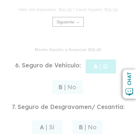
Valor del dispositivo: $
I Gasto legales: $
00.00
00.00
Siguiente →
Monto líquido a financiar $
00.00
6. Seguro de Vehículo:
A
| Si
CHAT
B
| No
7. Seguro de Desgravamen/ Cesantía:
A
| Si
B
| No