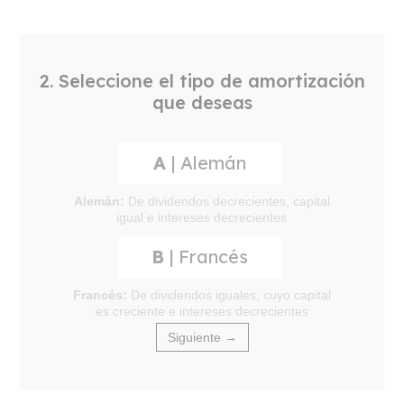
2. Seleccione el tipo de amortización
que deseas
A
| Alemán
Alemán:
De dividendos decrecientes, capital
igual e intereses decrecientes
B
| Francés
Francés:
De dividendos iguales, cuyo capital
es creciente e intereses decrecientes
Siguiente →