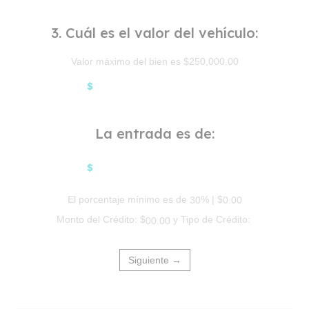
3. Cuál es el valor del vehículo:
Valor máximo del bien es $250,000.00
$
La entrada es de:
$
El porcentaje mínimo es de
% | $
30
0.00
Monto del Crédito: $
y Tipo de Crédito:
00.00
Siguiente →