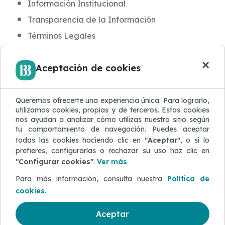
Información Institucional
Transparencia de la Información
Términos Legales
INFORMACIÓN PARA CLIENTES
×
Aceptación de cookies
Noticias y Novedades
Aula BB
Blog de Seguridad
Queremos ofrecerte una experiencia única. Para lograrlo,
utilizamos cookies, propias y de terceros. Estas cookies
Protección de Datos
nos ayudan a analizar cómo utilizas nuestro sitio según
tu comportamiento de navegación. Puedes aceptar
Atención al Cliente
todas las cookies haciendo clic en
"Aceptar"
, o si lo
Quejas y Reclamaciones
prefieres, configurarlas o rechazar su uso haz clic en
"Configurar cookies"
.
Ver más
Defensor del Cliente
Para más información, consulta nuestra
Política de
ACERCA DEL SITIO WEB
cookies.
Mapa del sitio
Configurar Cookies
Aceptar