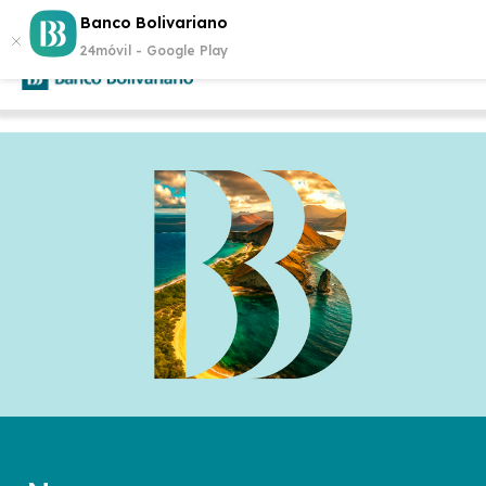
Abre tu cuenta
Aplican
Banco Bolivariano
¡Gana $500 cada semana!
y participa.
24móvil -
Google Play