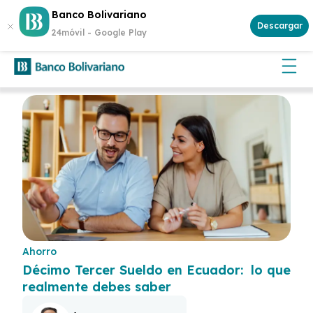
Abre tu cuenta
Aplican
Banco Bolivariano
¡Gana $500 cada semana!
y participa.
Descargar
términos y condiciones
24móvil -
Google Play
Ahorro
Décimo Tercer Sueldo en Ecuador: lo que
realmente debes saber