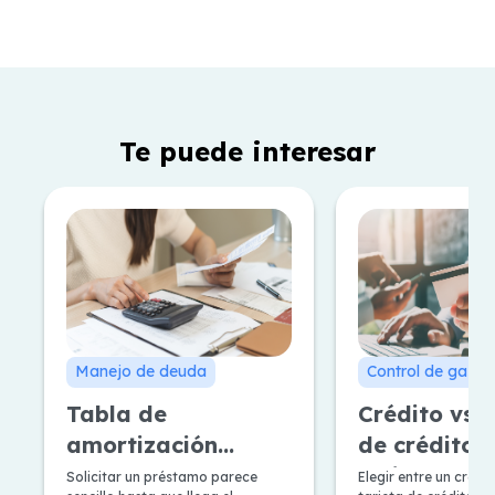
Te puede interesar
Manejo de deuda
Control de gasto
Tabla de
Crédito vs T
amortización
de crédito: 
Francesa y
mejor según
Solicitar un préstamo parece
Elegir entre un crédi