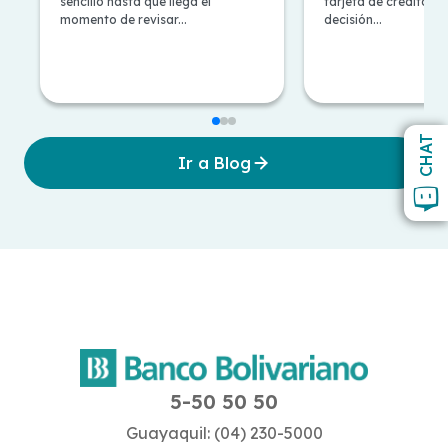
sencillo hasta que llega el
tarjeta de crédito, e
Alemana: Pros y
necesidad?
momento de revisar...
decisión...
contras
CHAT
Ir a Blog
5-50 50 50
Guayaquil: (04) 230-5000