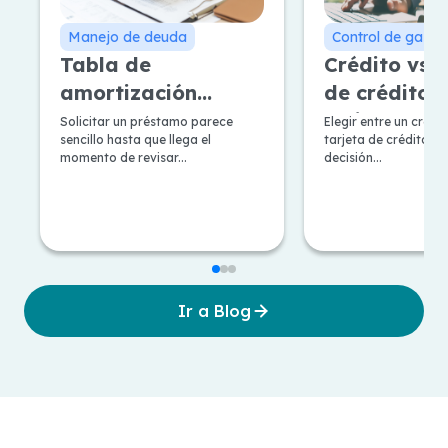
Manejo de deuda
Control de gasto
Tabla de
Crédito vs T
amortización
de crédito: 
Francesa y
mejor según
Solicitar un préstamo parece
Elegir entre un crédi
sencillo hasta que llega el
tarjeta de crédito, e
Alemana: Pros y
necesidad?
momento de revisar...
decisión...
contras
Ir a Blog