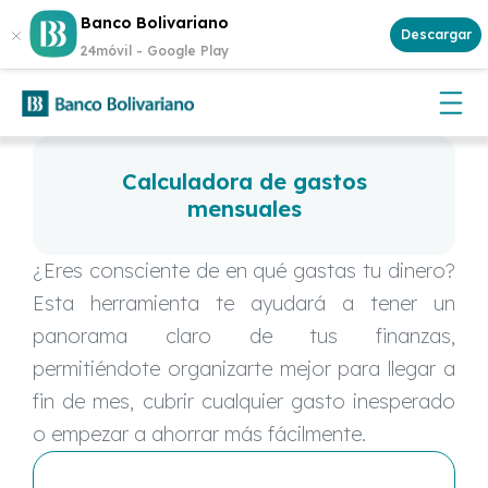
Abre tu cuenta
Aplican
Banco Bolivariano
¡Gana $500 cada semana!
y participa.
Descargar
términos y condiciones
24móvil -
Google Play
Calculadora de gastos
mensuales
¿Eres consciente de en qué gastas tu dinero?
Esta herramienta te ayudará a tener un
panorama claro de tus finanzas,
permitiéndote organizarte mejor para llegar a
fin de mes, cubrir cualquier gasto inesperado
o empezar a ahorrar más fácilmente.