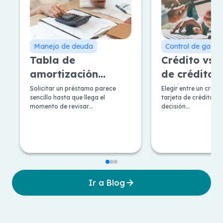
Manejo de deuda
Control de gasto
Tabla de
Crédito vs T
amortización
de crédito: 
Francesa y
mejor según
Solicitar un préstamo parece
Elegir entre un crédi
sencillo hasta que llega el
tarjeta de crédito, e
Alemana: Pros y
necesidad?
momento de revisar...
decisión...
contras
Ir a Blog