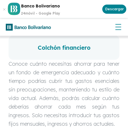
Abre tu cuenta
Aplican
Banco Bolivariano
¡Gana $500 cada semana!
y participa.
Descargar
términos y condiciones
24móvil -
Google Play
Colchón financiero
Conoce cuánto necesitas ahorrar para tener
un fondo de emergencia adecuado y cuánto
tiempo podrías cubrir tus gastos esenciales
sin preocupaciones, manteniendo tu estilo de
vida actual. Además, podrás calcular cuánto
deberías ahorrar cada mes según tus
ingresos. Solo necesitas introducir tus gastos
fijos mensuales, ingresos y ahorros actuales.