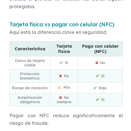
protegidos.
Tarjeta física vs pagar con celular (NFC)
Aquí está la diferencia clave en seguridad:
Tarjeta
Pago con celular
Característica
física
(NFC)
Datos de tarjeta
✅
Sí
❌
No
visible
Protección
❌
No
✅
Sí
biométrica
⚠️
Alto
Riesgo de clonación
✅
Bajo
Autenticación
❌
No
✅
Sí
obligatoria
siempre
Pagar con NFC reduce significativamente el
riesgo de fraude.