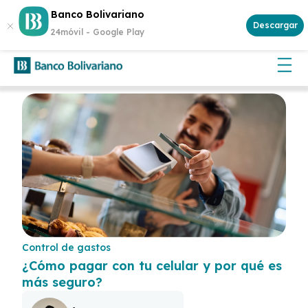
Abre tu cuenta
Aplican
Banco Bolivariano
¡Gana $500 cada semana!
y participa.
Descargar
términos y condiciones
24móvil -
Google Play
Control de gastos
¿Cómo pagar con tu celular y por qué es
más seguro?