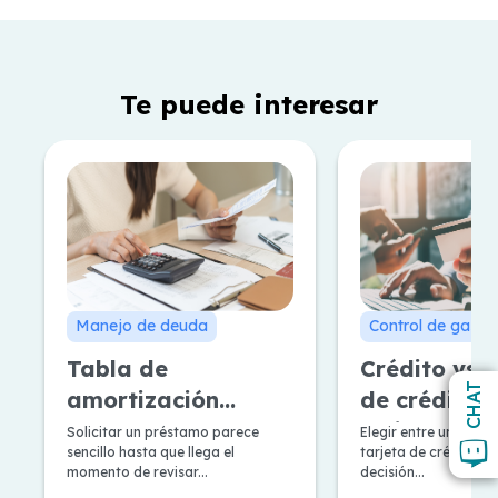
Te puede interesar
Manejo de deuda
Control de gasto
Tabla de
Crédito vs T
CHAT
amortización
de crédito: 
Francesa y
mejor según
Solicitar un préstamo parece
Elegir entre un crédi
sencillo hasta que llega el
tarjeta de crédito, e
Alemana: Pros y
necesidad?
momento de revisar...
decisión...
contras