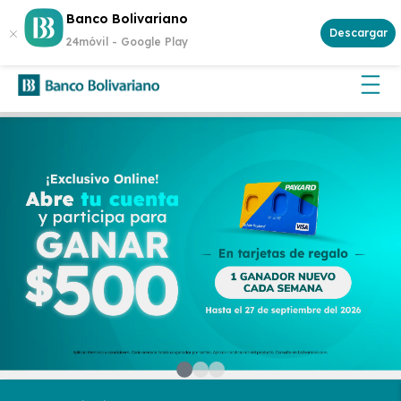
Abre tu cuenta
Aplican
Banco Bolivariano
¡Gana $500 cada semana!
y participa.
Descargar
términos y condiciones
24móvil -
Google Play