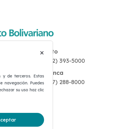
0
Quito
×
-5000
(02) 393-5000
atriz: Junín
Cuenca
s y de terceros. Estas
anamá
(07) 288-8000
de navegación. Puedes
 rechazar su uso haz clic
xterior
5-50 50 50
ceptar