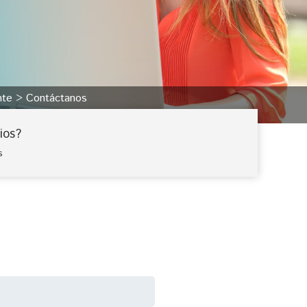
ente
Contáctanos
ios?
s