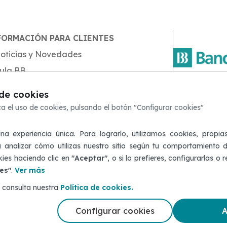
FORMACIÓN PARA CLIENTES
oticias y Novedades
ula BB
5-50 50 5
log de Seguridad
Guayaquil:
de cookies
rotección de Datos
(04) 230
a el uso de cookies, pulsando el botón "Configurar cookies"
tención al Cliente
Edificio M
a experiencia única. Para lograrlo, utilizamos cookies, propia
uejas y Reclamaciones
200 y P
 analizar cómo utilizas nuestro sitio según tu comportamiento 
efensor del Cliente
kies haciendo clic en
"Aceptar"
, o si lo prefieres, configurarlas o
Desde el e
ERCA DEL SITIO WEB
es"
.
Ver más
(+593) 4 
apa del sitio
 consulta nuestra
Política de cookies.
onfigurar Cookies
Configurar cookies
A