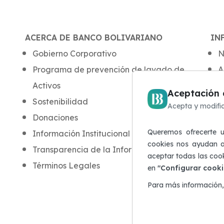
ACERCA DE BANCO BOLIVARIANO
IN
Gobierno Corporativo
N
Programa de prevención de lavado de
A
Activos
B
Aceptación 
Sostenibilidad
P
Acepta y modific
Donaciones
A
Queremos ofrecerte un
Información Institucional
Q
cookies nos ayudan a
Transparencia de la Información
D
aceptar todas las coo
Términos Legales
AC
en
"Configurar cooki
M
Para más información,
C