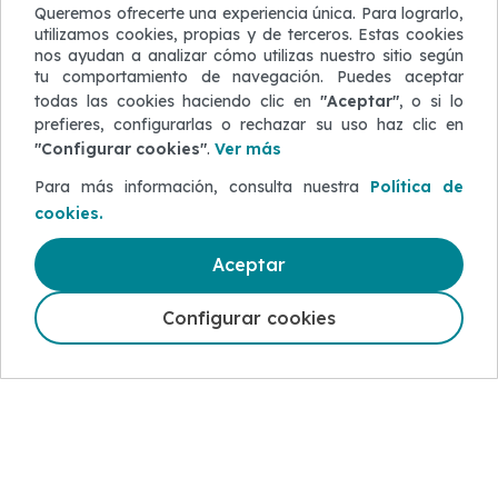
Queremos ofrecerte una experiencia única. Para lograrlo,
Productos relacionados
utilizamos cookies, propias y de terceros. Estas cookies
nos ayudan a analizar cómo utilizas nuestro sitio según
tu comportamiento de navegación. Puedes aceptar
todas las cookies haciendo clic en
"Aceptar"
, o si lo
prefieres, configurarlas o rechazar su uso haz clic en
a
Visa Oro
Visa De
"Configurar cookies"
.
Ver más
Prati
Para más información, consulta nuestra
Política de
cookies.
Aceptar
Configurar cookies
5-50 50 50