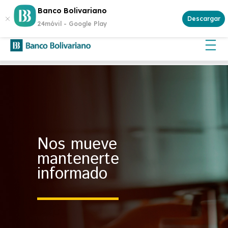
¿Buscas invertir con seguridad? Genera rentabilidad con un
Banco Bolivariano
Certificado de Depósito
Descargar
24móvil -
Google Play
Nos mueve
mantenerte
informado