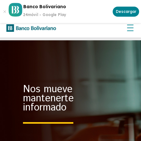
¿Buscas invertir con seguridad? Genera rentabilidad con un
Banco Bolivariano
Certificado de Depósito
Descargar
24móvil -
Google Play
Nos mueve
mantenerte
informado