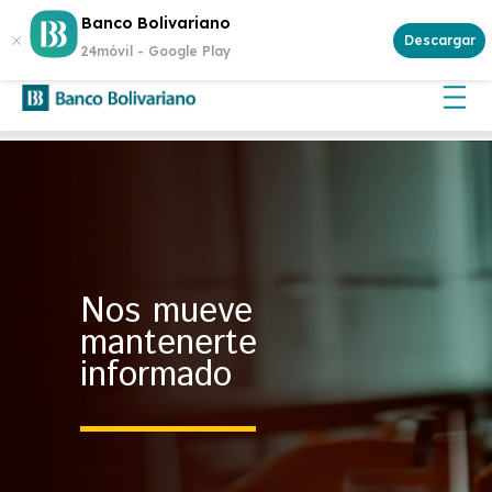
¿Buscas invertir con seguridad? Genera rentabilidad con un
Banco Bolivariano
Certificado de Depósito
Descargar
24móvil -
Google Play
Nos mueve
mantenerte
informado