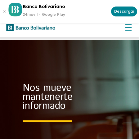
¿Buscas invertir con seguridad? Genera rentabilidad con un
Banco Bolivariano
Certificado de Depósito
Descargar
24móvil -
Google Play
Nos mueve
mantenerte
informado