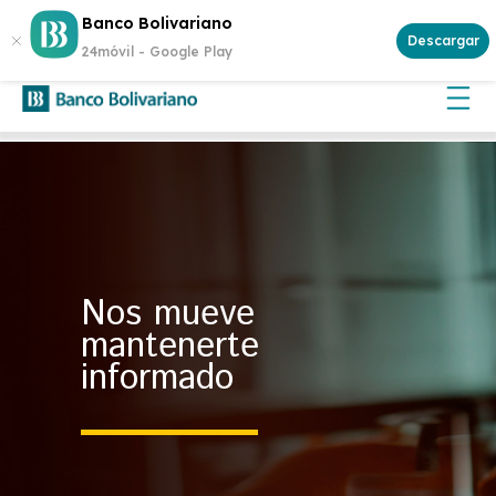
¿Buscas invertir con seguridad? Genera rentabilidad con un
Banco Bolivariano
Certificado de Depósito
Descargar
24móvil -
Google Play
Nos mueve
mantenerte
informado