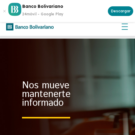
¿Buscas invertir con seguridad? Genera rentabilidad con un
Banco Bolivariano
Certificado de Depósito
Descargar
24móvil -
Google Play
Nos mueve
mantenerte
informado