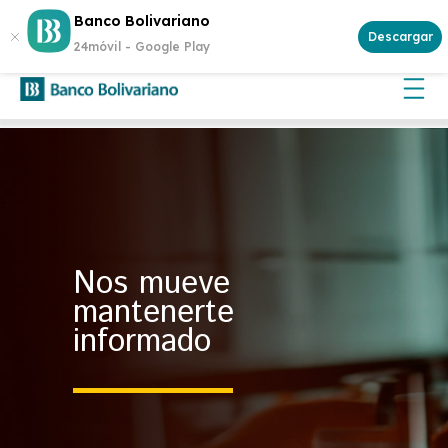
¿Buscas invertir con seguridad? Genera rentabilidad con un
Banco Bolivariano
Certificado de Depósito
Descargar
24móvil -
Google Play
Nos mueve
mantenerte
informado